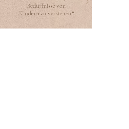
Bedürfnisse von
Kindern zu verstehen.“
Wiebke L.
Kontaktiere mich
Sie können mich über das unten
stehende Formular erreichen oder